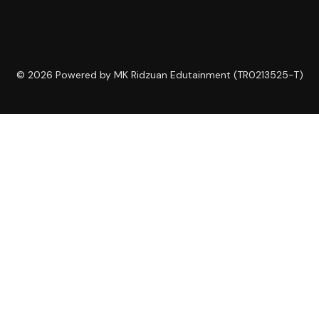
© 2026 Powered by MK Ridzuan Edutainment (TR0213525-T)