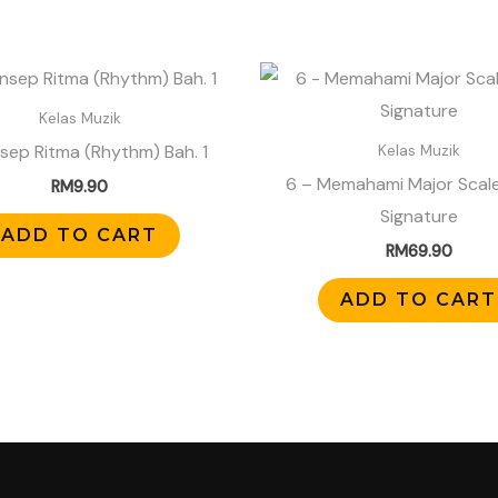
Kelas Muzik
nsep Ritma (Rhythm) Bah. 1
Kelas Muzik
6 – Memahami Major Scal
RM
9.90
Signature
ADD TO CART
RM
69.90
ADD TO CART