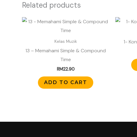
Related products
1- Ko
Kelas Muzik
13 – Memahami Simple & Compound
Time
RM
22.90
ADD TO CART