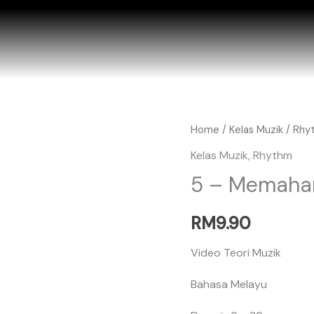
5
Home
/
Kelas Muzik
/
Rhy
-
Kelas Muzik
,
Rhythm
Memahami
5 – Memaham
Tanda
Rehat
RM
9.90
(Rests)
quantity
Video Teori Muzik
Bahasa Melayu