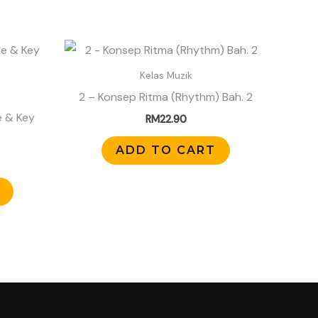
Kelas Muzik
2 – Konsep Ritma (Rhythm) Bah. 2
e & Key
RM
22.90
ADD TO CART