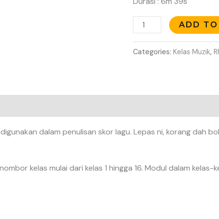
Durasi : 6m 39s
ADD TO
Categories:
Kelas Muzik
,
R
gunakan dalam penulisan skor lagu. Lepas ni, korang dah bol
mbor kelas mulai dari kelas 1 hingga 16. Modul dalam kelas-ke